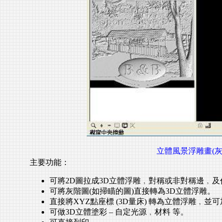
立體風景浮雕畫(
主要功能：
可將
2D
圖拉成
3D
立體浮雕﹐對稱或非對稱邊﹐及
可將灰階圖
(
如掃瞄的圖
)
直接轉為
3D
立體浮雕。
直接將
XYZ
點座標
(3D
量床
)
轉為立體浮雕﹐並可
可做
3D
立體塗彩
–
自定光源﹐材料
等。