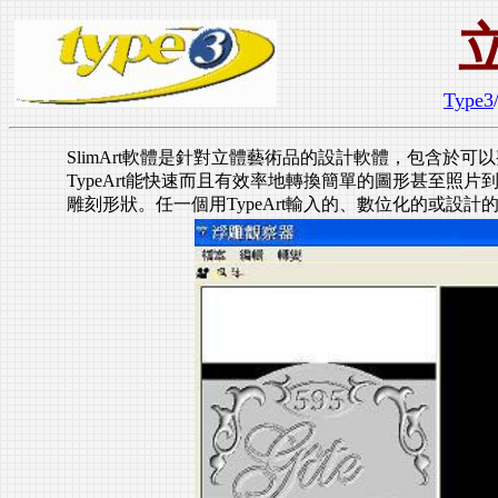
Type3
SlimArt軟體是針對立體藝術品的設計軟體，包含於可以整合到T
TypeArt能快速而且有效率地轉換簡單的圖形甚至
雕刻形狀。任一個用TypeArt輸入的、數位化的或設