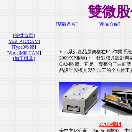
雙微股
[
雙微首頁
]
[
產品介紹
]
[
雙微首頁
]
[
VisiCAD/CAM
]
[
Type3軟體
]
Visi-系列產品是架構在PC-作業系統(Win9
[
VisualMill CAM
]
2000/XP相容)下，針對模具設計與
[
加工機具
]
CAM軟體。它是一套整合了曲面
品設計與模具製作加工的全方位工
CAD模組
全中文化介面
。ParaSolid核心
。
中